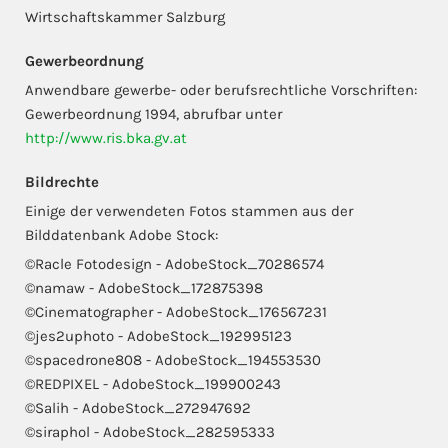
Wirtschaftskammer Salzburg
Gewerbeordnung
Anwendbare gewerbe- oder berufsrechtliche Vorschriften:
Gewerbeordnung 1994, abrufbar unter
http://www.ris.bka.gv.at
Bildrechte
Einige der verwendeten Fotos stammen aus der
Bilddatenbank Adobe Stock:
©Racle Fotodesign - AdobeStock_70286574
©namaw - AdobeStock_172875398
©Cinematographer - AdobeStock_176567231
©jes2uphoto - AdobeStock_192995123
©spacedrone808 - AdobeStock_194553530
©REDPIXEL - AdobeStock_199900243
©Salih - AdobeStock_272947692
©siraphol - AdobeStock_282595333