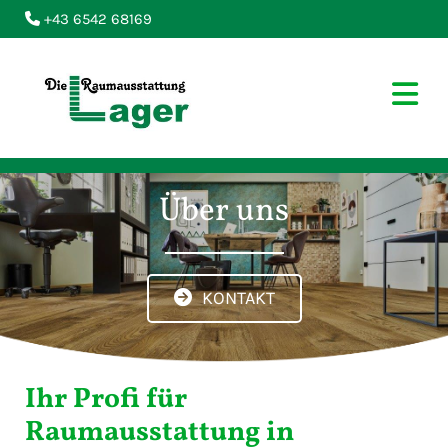
+43 6542 68169

Über uns
KONTAKT
Ihr Profi für
Raumausstattung in