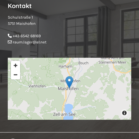
Kontakt
Schulstraße 1
5751 Maishofen
+43 6542 68169

raum.lager@a1.net
