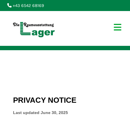
+43 6542 68169
